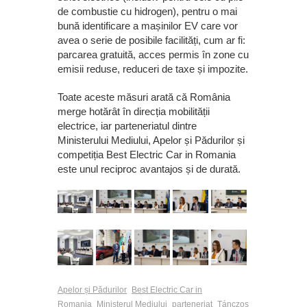
de combustie cu hidrogen), pentru o mai
bună identificare a mașinilor EV care vor
avea o serie de posibile facilități, cum ar fi:
parcarea gratuită, acces permis în zone cu
emisii reduse, reduceri de taxe și impozite.
Toate aceste măsuri arată că România
merge hotărât în direcția mobilității
electrice, iar parteneriatul dintre
Ministerului Mediului, Apelor și Pădurilor și
competiția Best Electric Car in Romania
este unul reciproc avantajos și de durată.
Apelor și Pădurilor
Best Electric Car in
Romania
Ministerul Mediului
parteneriat
Tánczos