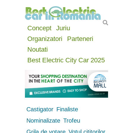
Concept
Juriu
Organizatori
Parteneri
Noutati
Best Electric City Car 2025
Castigator
Finaliste
Nominalizate
Trofeu
Grila de votare
Votul cititorilor