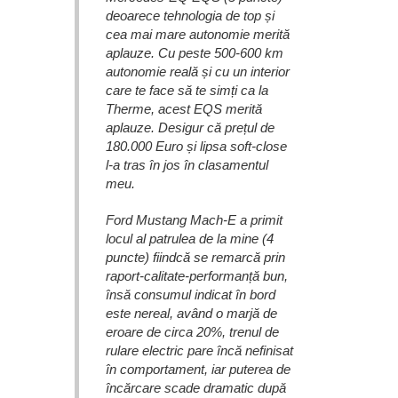
deoarece tehnologia de top și
cea mai mare autonomie merită
aplauze. Cu peste 500-600 km
autonomie reală și cu un interior
care te face să te simți ca la
Therme, acest EQS merită
aplauze. Desigur că prețul de
180.000 Euro și lipsa soft-close
l-a tras în jos în clasamentul
meu.
Ford Mustang Mach-E a primit
locul al patrulea de la mine (4
puncte) fiindcă se remarcă prin
raport-calitate-performanță bun,
însă consumul indicat în bord
este nereal, având o marjă de
eroare de circa 20%, trenul de
rulare electric pare încă nefinisat
în comportament, iar puterea de
încărcare scade dramatic după