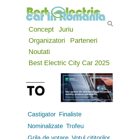
Concept
Juriu
Organizatori
Parteneri
Noutati
Best Electric City Car 2025
Castigator
Finaliste
Nominalizate
Trofeu
Grila de votare
Votul cititorilor