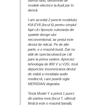
ultimul rând, denumirile de
modele electrice la Audi par în
derivă.
I-am acordat 2 puncte modelului
KIA EV6 (locul 6) pentru simplul
fapt că-i lipsește substanța din
spatele design-ului
neconvențional, iar prețul este
destul de ridicat. Pe de alte
parte, e o mașină bună. Dar nu
atât de spectaculoasă pe cât
pare la prima vedere. Apreciez
tehnologia de 800 V și V2G, însă
depunctez insonorizarea destul
de slabă și instalația audio
mediocră, care poartă sigla
MERIDIAN degeaba.
Tesla Model Y a primit 1 punct
din partea mea (locul 7, ultimul)
fiindcă este o mașină banală,