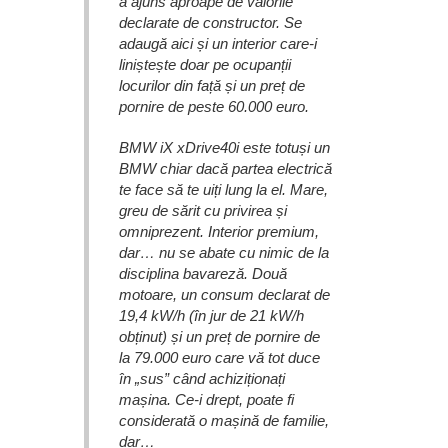
a ajuns aproape de valorile
declarate de constructor. Se
adaugă aici și un interior care-i
liniștește doar pe ocupanții
locurilor din față și un preț de
pornire de peste 60.000 euro.
BMW iX xDrive40i este totuși un
BMW chiar dacă partea electrică
te face să te uiți lung la el. Mare,
greu de sărit cu privirea și
omniprezent. Interior premium,
dar… nu se abate cu nimic de la
disciplina bavareză. Două
motoare, un consum declarat de
19,4 kW/h (în jur de 21 kW/h
obținut) și un preț de pornire de
la 79.000 euro care vă tot duce
în „sus” când achiziționați
mașina. Ce-i drept, poate fi
considerată o mașină de familie,
dar…