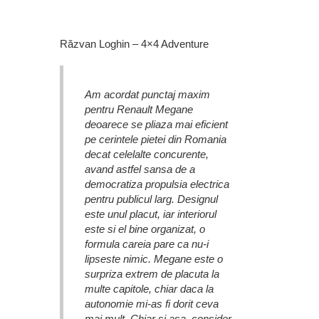
Răzvan Loghin – 4×4 Adventure
Am acordat punctaj maxim
pentru Renault Megane
deoarece se pliaza mai eficient
pe cerintele pietei din Romania
decat celelalte concurente,
avand astfel sansa de a
democratiza propulsia electrica
pentru publicul larg. Designul
este unul placut, iar interiorul
este si el bine organizat, o
formula careia pare ca nu-i
lipseste nimic. Megane este o
surpriza extrem de placuta la
multe capitole, chiar daca la
autonomie mi-as fi dorit ceva
mai mult. Chiar si asa, consider