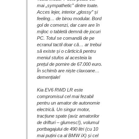
mai „sympathetic” dintre toate.
Acces lejer, interior „glossy” și
feeling… de birou modular. Bord
gol de comenzi, dar care are în
mijloc o tabletă demnă de jocuri
PC. Totul se comandă de pe
ecranul tactil doar că… ar trebui
să existe și o cărticică pentru
meniul stufos al acesteia la
prețul de pornire de 67.000 euro.
În schimb are niște claxoane…
demențiale!
Kia EV6 RWD LR este
compromisul cel mai fezabil
pentru un amator de autonomie
electrică. Un singur motor,
tracțiune spate (aviz amatorilor
de drifturi – glumesc!), volumul
portbagajului de 490 litri (cu 10
mai puțini ca al BMW iX) și cel