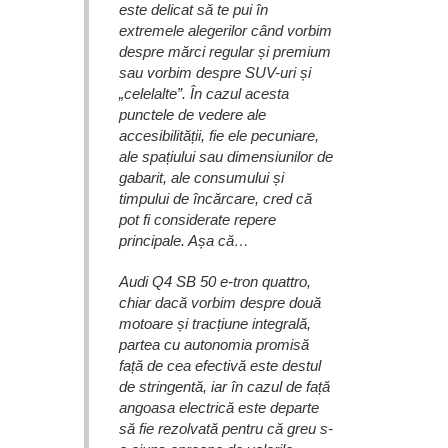
este delicat să te pui în
extremele alegerilor când vorbim
despre mărci regular și premium
sau vorbim despre SUV-uri și
„celelalte”. În cazul acesta
punctele de vedere ale
accesibilității, fie ele pecuniare,
ale spațiului sau dimensiunilor de
gabarit, ale consumului și
timpului de încărcare, cred că
pot fi considerate repere
principale. Așa că…
Audi Q4 SB 50 e-tron quattro,
chiar dacă vorbim despre două
motoare și tracțiune integrală,
partea cu autonomia promisă
față de cea efectivă este destul
de stringentă, iar în cazul de față
angoasa electrică este departe
să fie rezolvată pentru că greu s-