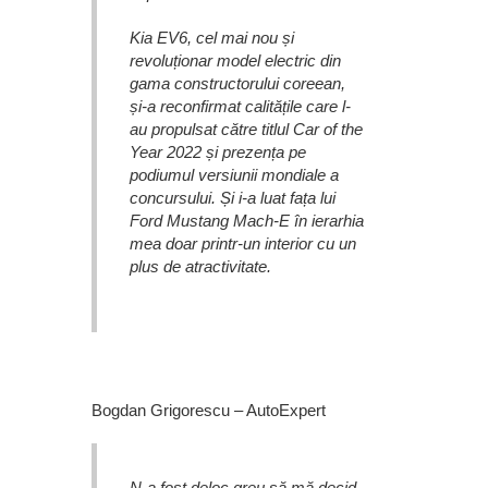
Kia EV6, cel mai nou și
revoluționar model electric din
gama constructorului coreean,
și-a reconfirmat calitățile care l-
au propulsat către titlul Car of the
Year 2022 și prezența pe
podiumul versiunii mondiale a
concursului. Și i-a luat fața lui
Ford Mustang Mach-E în ierarhia
mea doar printr-un interior cu un
plus de atractivitate.
Bogdan Grigorescu – AutoExpert
N-a fost deloc greu să mă decid