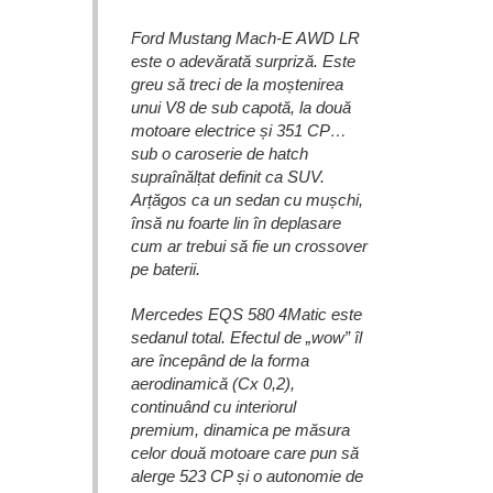
Ford Mustang Mach-E AWD LR
este o adevărată surpriză. Este
greu să treci de la moștenirea
unui V8 de sub capotă, la două
motoare electrice și 351 CP…
sub o caroserie de hatch
supraînălțat definit ca SUV.
Arțăgos ca un sedan cu mușchi,
însă nu foarte lin în deplasare
cum ar trebui să fie un crossover
pe baterii.
Mercedes EQS 580 4Matic este
sedanul total. Efectul de „wow” îl
are începând de la forma
aerodinamică (Cx 0,2),
continuând cu interiorul
premium, dinamica pe măsura
celor două motoare care pun să
alerge 523 CP și o autonomie de