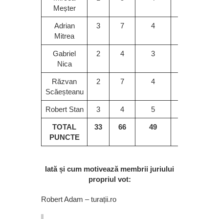
Meșter
Adrian
3
7
4
2
5
Mitrea
Gabriel
2
4
3
7
5
Nica
Răzvan
2
7
4
10
3
Scăeșteanu
Robert Stan
3
4
5
10
2
TOTAL
33
66
49
99
60
PUNCTE
Iată și cum motivează membrii juriului
propriul vot:
Robert Adam – turații.ro