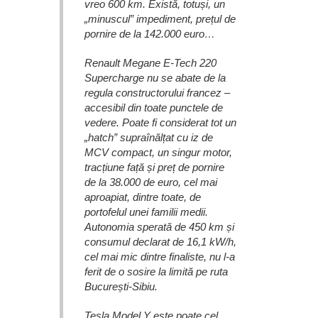
vreo 600 km. Există, totuși, un
„minuscul” impediment, prețul de
pornire de la 142.000 euro…
Renault Megane E-Tech 220
Supercharge nu se abate de la
regula constructorului francez –
accesibil din toate punctele de
vedere. Poate fi considerat tot un
„hatch” supraînălțat cu iz de
MCV compact, un singur motor,
tracțiune față și preț de pornire
de la 38.000 de euro, cel mai
aproapiat, dintre toate, de
portofelul unei familii medii.
Autonomia sperată de 450 km și
consumul declarat de 16,1 kW/h,
cel mai mic dintre finaliste, nu l-a
ferit de o sosire la limită pe ruta
București-Sibiu.
Tesla Model Y este poate cel