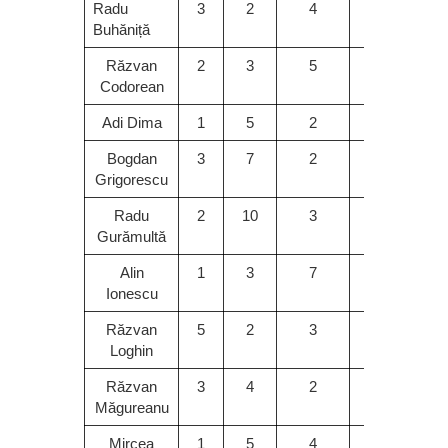
Radu
3
2
4
10
7
Buhăniță
Răzvan
2
3
5
7
4
Codorean
Adi Dima
1
5
2
4
3
Bogdan
3
7
2
5
4
Grigorescu
Radu
2
10
3
5
4
Gurămultă
Alin
1
3
7
10
4
Ionescu
Răzvan
5
2
3
7
4
Loghin
Răzvan
3
4
2
5
7
Măgureanu
Mircea
1
5
4
7
3