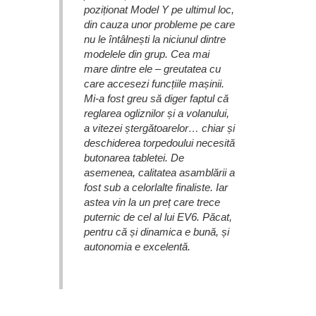
poziționat Model Y pe ultimul loc,
din cauza unor probleme pe care
nu le întâlnești la niciunul dintre
modelele din grup. Cea mai
mare dintre ele – greutatea cu
care accesezi funcțiile mașinii.
Mi-a fost greu să diger faptul că
reglarea ogliznilor și a volanului,
a vitezei ștergătoarelor… chiar și
deschiderea torpedoului necesită
butonarea tabletei. De
asemenea, calitatea asamblării a
fost sub a celorlalte finaliste. Iar
astea vin la un preț care trece
puternic de cel al lui EV6. Păcat,
pentru că și dinamica e bună, și
autonomia e excelentă.