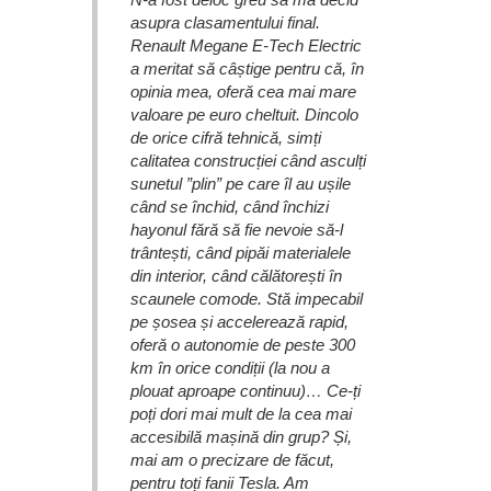
asupra clasamentului final.
Renault Megane E-Tech Electric
a meritat să câștige pentru că, în
opinia mea, oferă cea mai mare
valoare pe euro cheltuit. Dincolo
de orice cifră tehnică, simți
calitatea construcției când asculți
sunetul ”plin” pe care îl au ușile
când se închid, când închizi
hayonul fără să fie nevoie să-l
trântești, când pipăi materialele
din interior, când călătorești în
scaunele comode. Stă impecabil
pe șosea și accelerează rapid,
oferă o autonomie de peste 300
km în orice condiții (la nou a
plouat aproape continuu)… Ce-ți
poți dori mai mult de la cea mai
accesibilă mașină din grup? Și,
mai am o precizare de făcut,
pentru toți fanii Tesla. Am