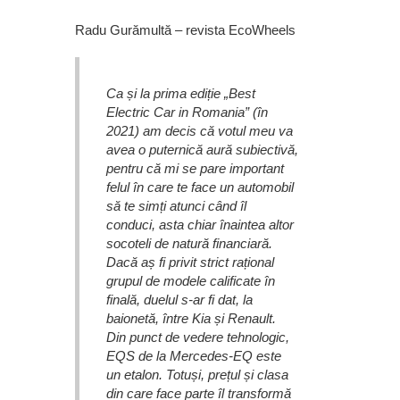
Radu Gurămultă – revista EcoWheels
Ca și la prima ediție „Best
Electric Car in Romania” (în
2021) am decis că votul meu va
avea o puternică aură subiectivă,
pentru că mi se pare important
felul în care te face un automobil
să te simți atunci când îl
conduci, asta chiar înaintea altor
socoteli de natură financiară.
Dacă aș fi privit strict rațional
grupul de modele calificate în
finală, duelul s-ar fi dat, la
baionetă, între Kia și Renault.
Din punct de vedere tehnologic,
EQS de la Mercedes-EQ este
un etalon. Totuși, prețul și clasa
din care face parte îl transformă