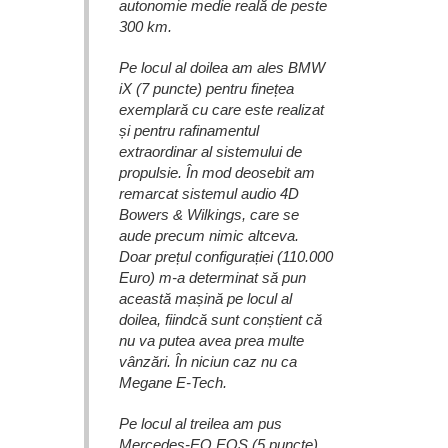
autonomie medie reală de peste
300 km.
Pe locul al doilea am ales BMW
iX (7 puncte) pentru finețea
exemplară cu care este realizat
și pentru rafinamentul
extraordinar al sistemului de
propulsie. În mod deosebit am
remarcat sistemul audio 4D
Bowers & Wilkings, care se
aude precum nimic altceva.
Doar prețul configurației (110.000
Euro) m-a determinat să pun
această mașină pe locul al
doilea, fiindcă sunt conștient că
nu va putea avea prea multe
vânzări. În niciun caz nu ca
Megane E-Tech.
Pe locul al treilea am pus
Mercedes-EQ EQS (5 puncte)