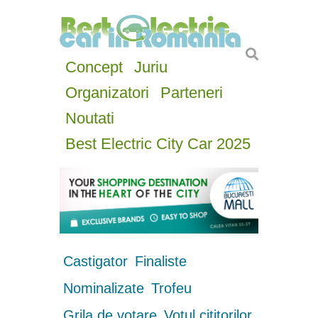
Concept
Juriu
Organizatori
Parteneri
Noutati
Best Electric City Car 2025
Castigator
Finaliste
Nominalizate
Trofeu
Grila de votare
Votul cititorilor