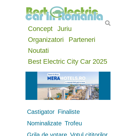
Concept
Juriu
Organizatori
Parteneri
Noutati
Best Electric City Car 2025
Castigator
Finaliste
Nominalizate
Trofeu
Grila de votare
Votul cititorilor