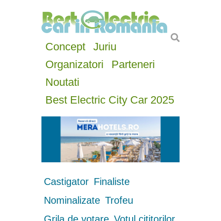
Concept
Juriu
Organizatori
Parteneri
Noutati
Best Electric City Car 2025
Castigator
Finaliste
Nominalizate
Trofeu
Grila de votare
Votul cititorilor