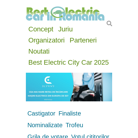
Concept
Juriu
Organizatori
Parteneri
Noutati
Best Electric City Car 2025
Castigator
Finaliste
Nominalizate
Trofeu
Grila de votare
Votul cititorilor