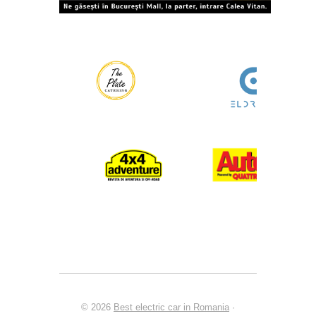
© 2026
Best electric car in Romania
·