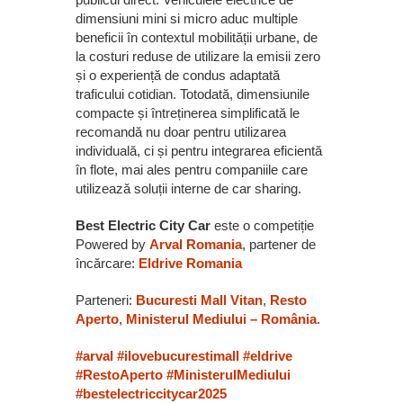
dimensiuni mini si micro aduc multiple
beneficii în contextul mobilității urbane, de
la costuri reduse de utilizare la emisii zero
și o experiență de condus adaptată
traficului cotidian. Totodată, dimensiunile
compacte și întreținerea simplificată le
recomandă nu doar pentru utilizarea
individuală, ci și pentru integrarea eficientă
în flote, mai ales pentru companiile care
utilizează soluții interne de car sharing.
Best Electric City Car
este o competiție
Powered by
Arval Romania
, partener de
încărcare:
Eldrive Romania
Parteneri:
Bucuresti Mall Vitan
,
Resto
Aperto
,
Ministerul Mediului – România
.
#arval
#ilovebucurestimall
#eldrive
#RestoAperto
#MinisterulMediului
#bestelectriccitycar2025