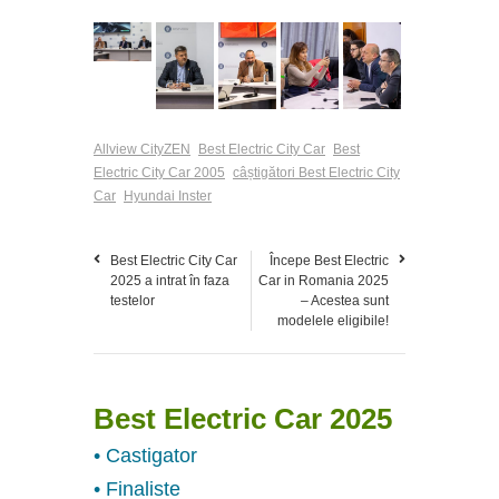
Allview CityZEN
Best Electric City Car
Best
Electric City Car 2005
câștigători Best Electric City
Car
Hyundai Inster
Best Electric City Car
Începe Best Electric
2025 a intrat în faza
Car in Romania 2025
testelor
– Acestea sunt
modelele eligibile!
Best Electric Car 2025
• Castigator
• Finaliste