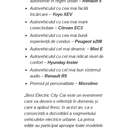
autonomie în regim urban –
Renault 5
Autovehiculul cu cea mai facilă
încărcare –
Yoyo XEV
Autovehiculul cu cea mai mare
conectivitate –
Citroen EC3
Autovehiculul cu cea mai bună
experiență de condus –
Peugeot e208
Autovehiculul cel mai dinamic –
Mini E
Autovehiculul cu cel mai ridicat nivel de
confort –
Hyunday Inster
Autovehiculul cu cel mai bun sistemul
audio –
Renault R5
Premiul pt personalitate –
Microlino
„Best Electric City Car este un eveniment
care va deveni o referință în domeniu și
care a apărut firesc în acest an, ca o
consecință a dezvoltării a segmentului
vehiculelor electrice urbane. La prima
ediție au participat aproape toate modelele