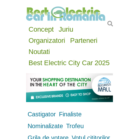
Concept
Juriu
Organizatori
Parteneri
Noutati
Best Electric City Car 2025
Castigator
Finaliste
Nominalizate
Trofeu
Grila de votare
Votul cititorilor