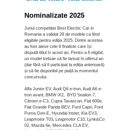
Nominalizate 2025
Juriul competiției Best Electric Car in
Romania a validat 28 de modele ca fiind
eligibile pentru ediția 2025. Dintre acestea
au fost alese cele 8 finaliste care își
dispută titlul în acest an. Pentru a fi eligibil,
un model trebuie să fie lansat în ultimul an
(dar fără să fi participat la ediția anterioară)
și să fie disponibil pe piață la momentul
concursului.
Alfa Junior EV, Audi Q6 e-tron, Audi A6 e-
tron avant, BMW iX2, BYD Sealion 7,
Citroen e-C3, Cupra Tavascan, Fiat 600e,
Fiat Grande Panda BEV, Ford Capri, Ford
Puma Gen-E, Hyundai Inster, Kia EV3,
Leapmotor T03, Leapmotor C10, Lynk&Co
02, Mazda 6e, Mercedes CLA EV,