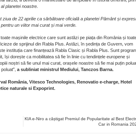
 al planetei noastre.
 ziua de 22 aprilie ca sărbătoare oficială a planetei Pământ și expres
 pentru un viitor mai curat și mai verde.
 toate mașinile electrice care sunt astăzi pe piața din România și toat
eficieze de sprijinul din Rabla Plus. Astăzi, în ședința de Guvern, vom
te instituția care finanțează Rabla Clasic și Rabla Plus. Sunt progra
t, își dorește ca mobilitatea să fie în linie cu tendințele europene și
piii noștri să fie unul mai curat, orașele noastre să fie mai puțin polua
n poluat”,
a subliniat ministrul Mediului, Tanczos Barna.
Arval România, Vitesco Technologies, Renovatio e-charge, Hotel
tice naturale si Expoprint.
KIA e-Niro a câștigat Premiul de Popularitate al Best Electr
Car in Romania 20