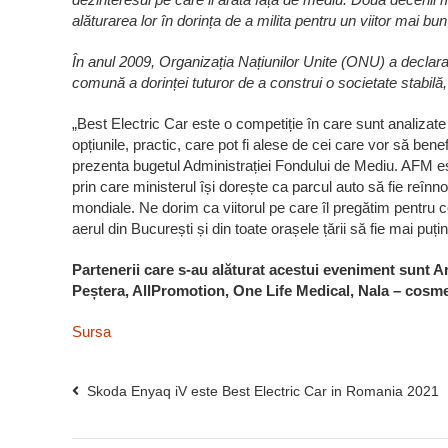
alăturarea lor în dorința de a milita pentru un viitor mai bun
În anul 2009, Organizația Națiunilor Unite (ONU) a declarat
comună a dorinței tuturor de a construi o societate stabilă,
„Best Electric Car este o competiție în care sunt analizate
opțiunile, practic, care pot fi alese de cei care vor să ben
prezenta bugetul Administrației Fondului de Mediu. AFM es
prin care ministerul își dorește ca parcul auto să fie reînnoi
mondiale. Ne dorim ca viitorul pe care îl pregătim pentru co
aerul din București și din toate orașele țării să fie mai puți
Partenerii care s-au alăturat acestui eveniment sunt 
Peștera, AllPromotion, One Life Medical, Nala – cosme
Sursa
Skoda Enyaq iV este Best Electric Car in Romania 2021