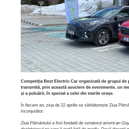
Competiția Best Electric Car organizată de grupul de 
transmită, prin această asociere de evenimente, un mesa
și a poluării, în special a celei din marile orașe.
În fiecare an, ziua de 22 aprilie se sărbătorește Ziua Păm
înconjurător.
Ziua Pământului a fost fondată de senatorul american Gay
dezinteresul pe care il arată față de mediu. Două decenii m