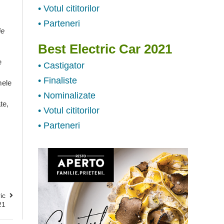
• Votul cititorilor
• Parteneri
ie
Best Electric Car 2021
e
• Castigator
• Finaliste
mele
• Nominalizate
te,
• Votul cititorilor
• Parteneri
ic
21