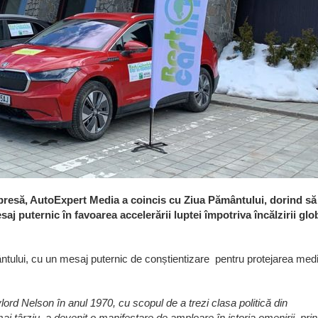
presă, AutoExpert Media a coincis cu Ziua Pământului, dorind să
j puternic în favoarea accelerării luptei împotriva încălzirii glo
ântului, cu un mesaj puternic de conștientizare pentru protejarea medi
lord Nelson în anul 1970,
cu scopul de a trezi clasa politică din
ai târziu, a devenit o manifestare de amploare în istoria omenirii, prin