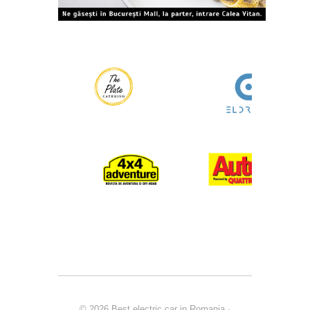
© 2026
Best electric car in Romania
·