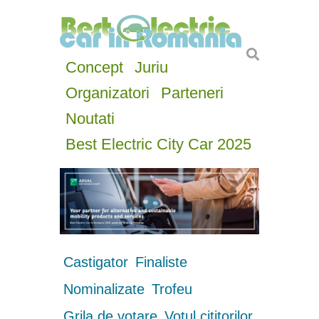
Concept
Juriu
Organizatori
Parteneri
Noutati
Best Electric City Car 2025
Castigator
Finaliste
Nominalizate
Trofeu
Grila de votare
Votul cititorilor