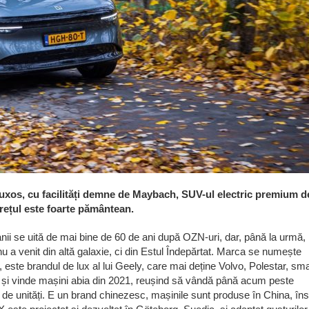
 luxos, cu facilități demne de Maybach, SUV-ul electric premium d
prețul este foarte pământean.
ii se uită de mai bine de 60 de ani după OZN-uri, dar, până la urmă,
u a venit din altă galaxie, ci din Estul Îndepărtat. Marca se numește
 este brandul de lux al lui Geely, care mai deține Volvo, Polestar, sma
 și vinde mașini abia din 2021, reușind să vândă până acum peste
de unități. E un brand chinezesc, mașinile sunt produse în China, în