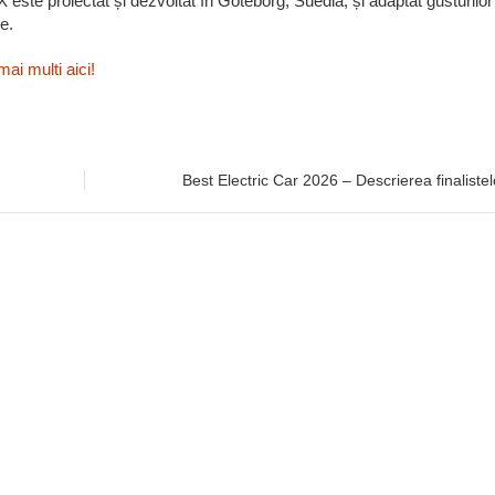
 este proiectat și dezvoltat în Göteborg, Suedia, și adaptat gusturilor
e.
mai multi aici!
Best Electric Car 2026 – Descrierea finalistel