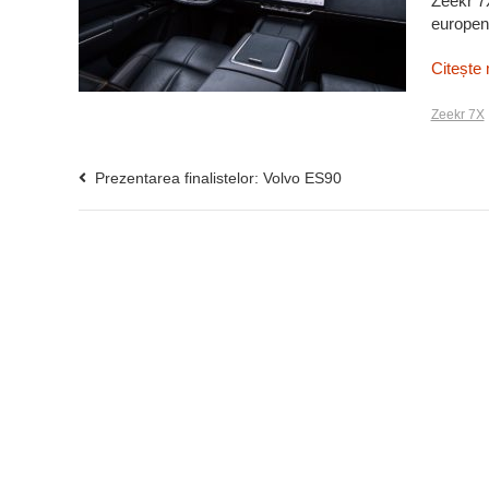
Zeekr 7X
europen
Citește 
Zeekr 7X
Prezentarea finalistelor: Volvo ES90