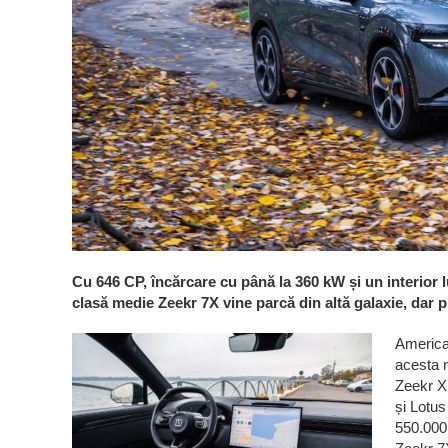
Cu 646 CP, încărcare cu până la 360 kW și un interior
clasă medie Zeekr 7X vine parcă din altă galaxie, dar 
American
acesta n
Zeekr X,
și Lotus
550.000 