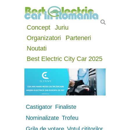
Concept
Juriu
Organizatori
Parteneri
Noutati
Best Electric City Car 2025
Castigator
Finaliste
Nominalizate
Trofeu
Grila de votare
Votul cititorilor