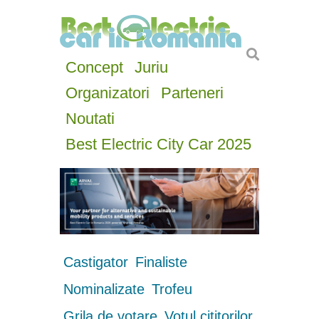
Concept
Juriu
Organizatori
Parteneri
Noutati
Best Electric City Car 2025
Castigator
Finaliste
Nominalizate
Trofeu
Grila de votare
Votul cititorilor