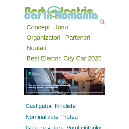
Concept
Juriu
Organizatori
Parteneri
Noutati
Best Electric City Car 2025
Castigator
Finaliste
Nominalizate
Trofeu
Grila de votare
Votul cititorilor