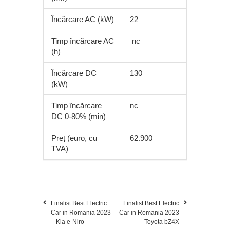
Încărcare AC (kW)
22
Timp încărcare AC
nc
(h)
Încărcare DC
130
(kW)
Timp încărcare
nc
DC 0-80% (min)
Preț (euro, cu
62.900
TVA)
Finalist Best Electric
Finalist Best Electric
Car in Romania 2023
Car in Romania 2023
– Kia e-Niro
– Toyota bZ4X