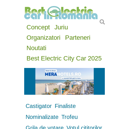
Concept
Juriu
Organizatori
Parteneri
Noutati
Best Electric City Car 2025
Castigator
Finaliste
Nominalizate
Trofeu
Grila de votare
Votul cititorilor