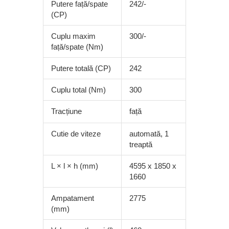
Putere față/spate
242/-
(CP)
Cuplu maxim
300/-
față/spate (Nm)
Putere totală (CP)
242
Cuplu total (Nm)
300
Tracțiune
față
Cutie de viteze
automată, 1
treaptă
L × l × h (mm)
4595 x 1850 x
1660
Ampatament
2775
(mm)