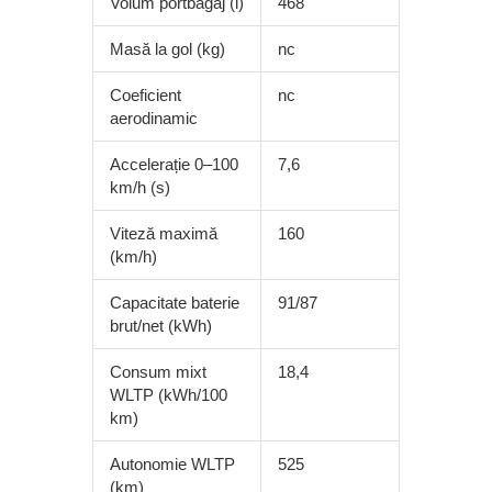
Volum portbagaj (l)
468
Masă la gol (kg)
nc
Coeficient
nc
aerodinamic
Accelerație 0–100
7,6
km/h (s)
Viteză maximă
160
(km/h)
Capacitate baterie
91/87
brut/net (kWh)
Consum mixt
18,4
WLTP (kWh/100
km)
Autonomie WLTP
525
(km)