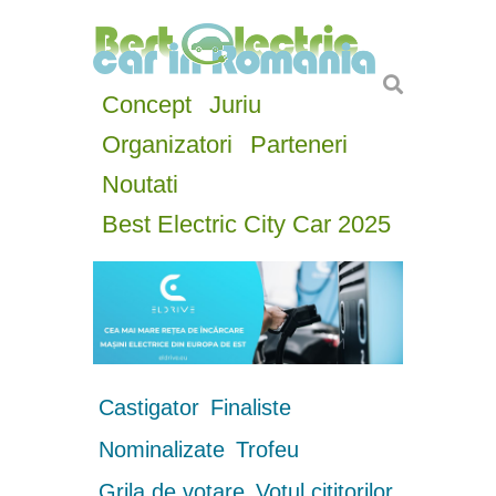
Concept
Juriu
Organizatori
Parteneri
Noutati
Best Electric City Car 2025
Castigator
Finaliste
Nominalizate
Trofeu
Grila de votare
Votul cititorilor