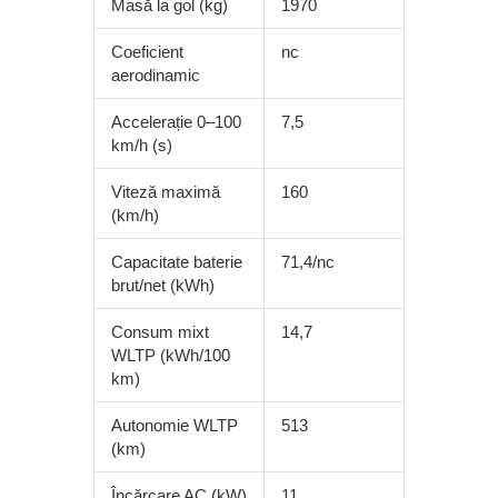
Masă la gol (kg)
1970
Coeficient
nc
aerodinamic
Accelerație 0–100
7,5
km/h (s)
Viteză maximă
160
(km/h)
Capacitate baterie
71,4/nc
brut/net (kWh)
Consum mixt
14,7
WLTP (kWh/100
km)
Autonomie WLTP
513
(km)
Încărcare AC (kW)
11