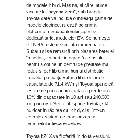
de modele hibrid. Mașina, al cărei nume
vine de la “beyond Zero”, sub-brandul
Toyota care va include o întreagă gamă de
modele electrice, rulează pe prima
platformă a producătorului japonez
dedicată strict modelelor EV. Se numește
e-TNGA, este dezvoltată împreună cu
Subaru și se remarcă prin plasarea bateriei
în podea, ca parte integrantă a șasiului,
pentru a obține un centru de greutate mai
redus și echilibru mai bun al distribuției
maselor pe punți. Bateria litiu-ion are o
capacitate de 71,4 kWh și Toyota spune că
testele de până acum arată că pierde doar
10% din capacitate în 10 ani sau 240.000
km parcurși. Secretul, spune Toyota, stă
nu doar în răcirea cu lichid, ci și într-un
complex sistem de monitorizare a
parametrilor fiecărei celule.
Toyota bZ4X va fi oferită în două versiuni.