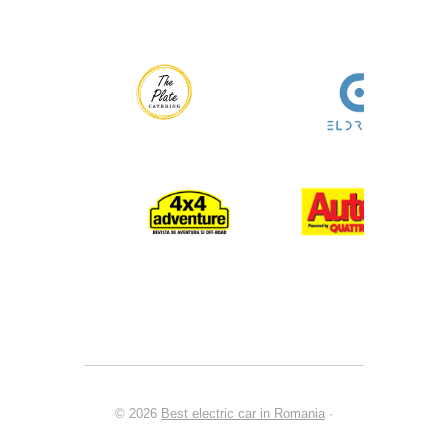
© 2026
Best electric car in Romania
·