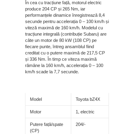
În cea cu tracțiune față, motorul electric
produce 204 CP și 265 Nm, iar
performanțele dinamice înregistrează 8,4
secunde pentru accelerația 0 – 100 km/h și
viteză maximă de 160 km/h. Modelul cu
tracțiune integrală (contribuție Subaru) are
câte un motor de 80 kW (108 CP) pe
fiecare punte, întreg ansamblul fiind
creditat cu o putere maximă de 217,5 CP
și 336 Nm. În timp ce viteza maximă
rămâne la 160 km/h, accelerația 0 – 100
km/h scade la 7,7 secunde.
Model
Toyota bZ4X
Motor
1, electric
Putere față/spate
204/-
(CP)