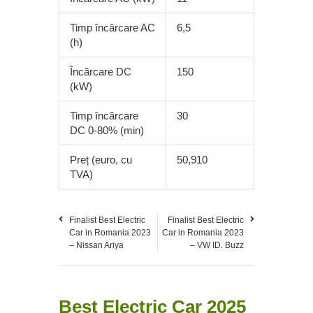
Timp încărcare AC
6,5
(h)
Încărcare DC
150
(kW)
Timp încărcare
30
DC 0-80% (min)
Preț (euro, cu
50,910
TVA)
Finalist Best Electric
Finalist Best Electric
Car in Romania 2023
Car in Romania 2023
– Nissan Ariya
– VW ID. Buzz
Best Electric Car 2025