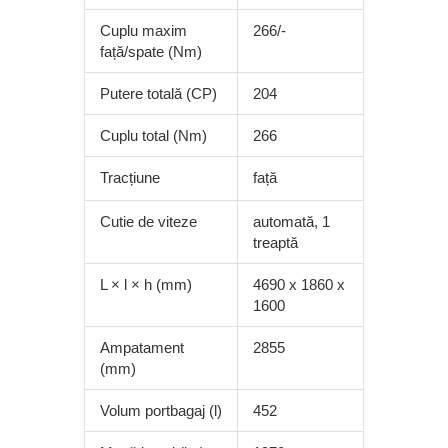
Cuplu maxim
266/-
față/spate (Nm)
Putere totală (CP)
204
Cuplu total (Nm)
266
Tracțiune
față
Cutie de viteze
automată, 1
treaptă
L × l × h (mm)
4690 x 1860 x
1600
Ampatament
2855
(mm)
Volum portbagaj (l)
452