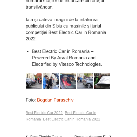
numărul stațiilor de încărcare din orașul
transilvănean.
Iată și câteva imagini de la întâlnirea
publicului din Sibiu cu mașinile și juriul
competiției Best Electric Car in Romania
2022.
Best Electric Car in Romania –
Powered By
Arval Romania
and
Electrified by
Vitesco Technologies
.
Foto:
Bogdan Paraschiv
Best Electric Car 2022
Best Electric Car in
Romania
Best Electric Car in Romania 2022