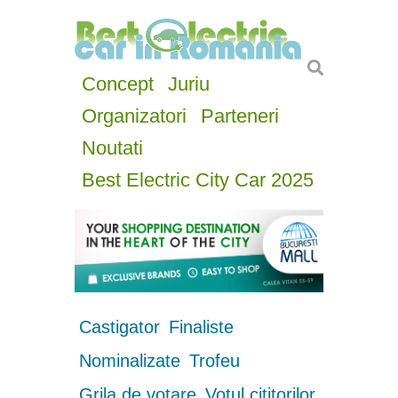
Concept
Juriu
Organizatori
Parteneri
Noutati
Best Electric City Car 2025
Castigator
Finaliste
Nominalizate
Trofeu
Grila de votare
Votul cititorilor