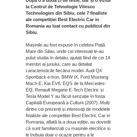
După o a doua zi de teste, dar și o vizită
la Centrul de Tehnologie Vitesco
Technologies din Sibiu, cele 7 finaliste
ale competiției Best Electric Car in
Romania au luat contact cu publicul din
Sibiu.
Mașinile au fost expuse în celebra Piață
Mare din Sibiu, unde cei interesați le-au
putut studia în detaliu, ajutați fiind de cei 14
membri ai juriului, care au detaliat
caracteristicile fiecărui model. Audi Q4
Sportback e-tron, BMW iX, Ford Mustang
Mach-E, Kia EV6, EQS de la Mercedes-
EQ, Renault Megane E-Tech Electric și
Tesla Model Y au făcut senzație în fosta
Capitală Europeană a Culturii (2007). Mulți
dintre cei prezenți și interesați de modelele
finaliste ale competiției Best Electric Car in
Romania, aflată la a doua ediție, au dovedit
că sunt familiarizați cu mașinile electrice și
le trebuia doar o ocazie pentru a le