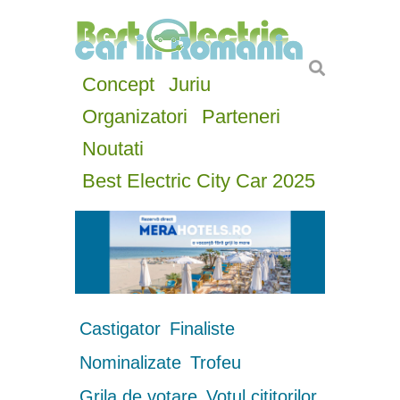
Concept
Juriu
Organizatori
Parteneri
Noutati
Best Electric City Car 2025
Castigator
Finaliste
Nominalizate
Trofeu
Grila de votare
Votul cititorilor