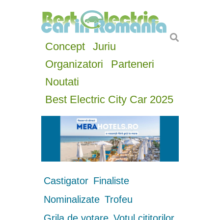
Concept
Juriu
Organizatori
Parteneri
Noutati
Best Electric City Car 2025
Castigator
Finaliste
Nominalizate
Trofeu
Grila de votare
Votul cititorilor