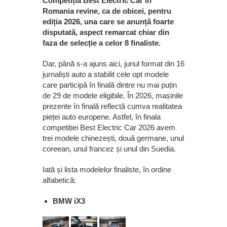
Competiția Best Electric Car in
Romania revine, ca de obicei, pentru
ediția 2026, una care se anunță foarte
disputată, aspect remarcat chiar din
faza de selecție a celor 8 finaliste.
Dar, până s-a ajuns aici, juriul format din 16
jurnaliști auto a stabilit cele opt modele
care participă în finală dintre nu mai puțin
de 29 de modele eligibile. În 2026, mașinile
prezente în finală reflectă cumva realitatea
pieței auto europene. Astfel, în finala
competiției Best Electric Car 2026 avem
trei modele chinezești, două germane, unul
coreean, unul francez și unul din Suedia.
Iată și lista modelelor finaliste, în ordine
alfabetică:
BMW iX3