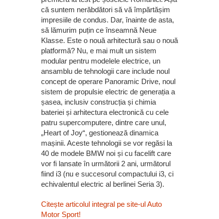
că suntem nerăbdători să vă împărtășim
impresiile de condus. Dar, înainte de asta,
să lămurim puțin ce înseamnă Neue
Klasse. Este o nouă arhitectură sau o nouă
platformă? Nu, e mai mult un sistem
modular pentru modelele electrice, un
ansamblu de tehnologii care include noul
concept de operare Panoramic Drive, noul
sistem de propulsie electric de generația a
șasea, inclusiv construcția și chimia
bateriei și arhitectura electronică cu cele
patru supercomputere, dintre care unul,
„Heart of Joy“, gestionează dinamica
mașinii. Aceste tehnologii se vor regăsi la
40 de modele BMW noi și cu facelift care
vor fi lansate în următorii 2 ani, următorul
fiind i3 (nu e succesorul compactului i3, ci
echivalentul electric al berlinei Seria 3).
Citește articolul integral pe site-ul Auto
Motor Sport!