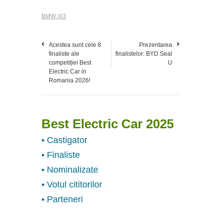
BMW iX3
Acestea sunt cele 8
Prezentarea
finaliste ale
finalistelor: BYD Seal
competiției Best
U
Electric Car in
Romania 2026!
Best Electric Car 2025
• Castigator
• Finaliste
• Nominalizate
• Votul cititorilor
• Parteneri