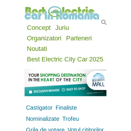
Concept
Juriu
Organizatori
Parteneri
Noutati
Best Electric City Car 2025
Castigator
Finaliste
Nominalizate
Trofeu
Grila de votare
Votul cititorilor