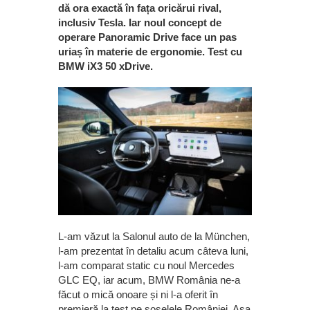
dă ora exactă în fața oricărui rival,
inclusiv Tesla. Iar noul concept de
operare Panoramic Drive face un pas
uriaș în materie de ergonomie. Test cu
BMW iX3 50 xDrive.
L-am văzut la Salonul auto de la München,
l-am prezentat în detaliu acum câteva luni,
l-am comparat static cu noul Mercedes
GLC EQ, iar acum, BMW România ne-a
făcut o mică onoare și ni l-a oferit în
premieră la test pe șoselele României. Așa