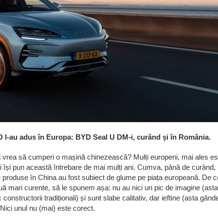
D l-au adus în Europa: BYD Seal U DM-i, curând și în România.
i vrea să cumperi o mașină chinezească? Mulți europeni, mai ales es
 își pun această întrebare de mai mulți ani. Cumva, până de curând,
e produse în China au fost subiect de glume pe piața europeană. De 
ă mari curente, să le spunem așa: nu au nici un pic de imagine (asta
constructorii tradiționali) și sunt slabe calitativ, dar ieftine (asta gân
. Nici unul nu (mai) este corect.