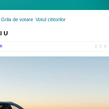
Grila de votare
Votul cititorilor
l U
TI