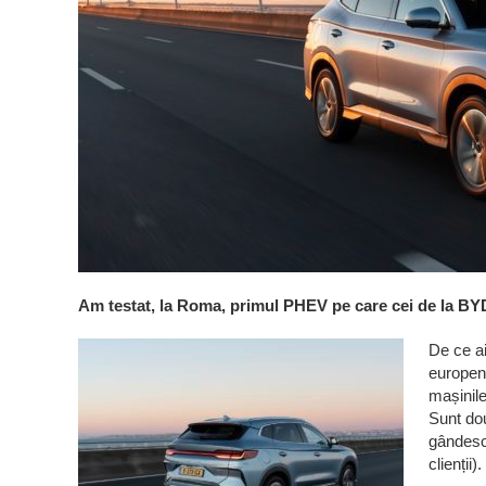
Am testat, la Roma, primul PHEV pe care cei de la BY
De ce a
europeni
mașinil
Sunt dou
gândesc 
clienții)