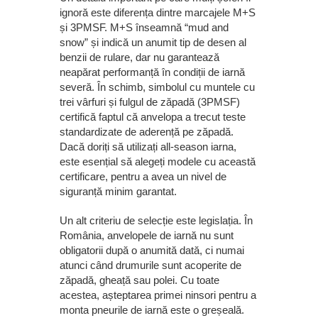
ignoră este diferența dintre marcajele M+S
și 3PMSF. M+S înseamnă “mud and
snow” și indică un anumit tip de desen al
benzii de rulare, dar nu garantează
neapărat performanță în condiții de iarnă
severă. În schimb, simbolul cu muntele cu
trei vârfuri și fulgul de zăpadă (3PMSF)
certifică faptul că anvelopa a trecut teste
standardizate de aderență pe zăpadă.
Dacă doriți să utilizați all-season iarna,
este esențial să alegeți modele cu această
certificare, pentru a avea un nivel de
siguranță minim garantat.
Un alt criteriu de selecție este legislația. În
România, anvelopele de iarnă nu sunt
obligatorii după o anumită dată, ci numai
atunci când drumurile sunt acoperite de
zăpadă, gheață sau polei. Cu toate
acestea, așteptarea primei ninsori pentru a
monta pneurile de iarnă este o greșeală.