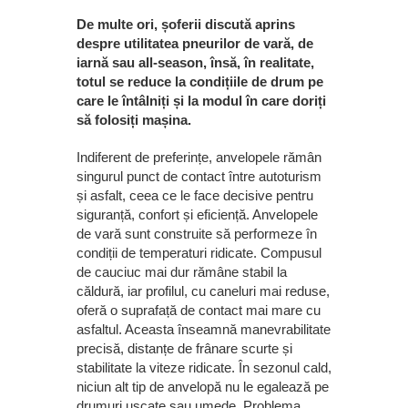
De multe ori, șoferii discută aprins
despre utilitatea pneurilor de vară, de
iarnă sau all-season, însă, în realitate,
totul se reduce la condițiile de drum pe
care le întâlniți și la modul în care doriți
să folosiți mașina.
Indiferent de preferințe, anvelopele rămân
singurul punct de contact între autoturism
și asfalt, ceea ce le face decisive pentru
siguranță, confort și eficiență. Anvelopele
de vară sunt construite să performeze în
condiții de temperaturi ridicate. Compusul
de cauciuc mai dur rămâne stabil la
căldură, iar profilul, cu caneluri mai reduse,
oferă o suprafață de contact mai mare cu
asfaltul. Aceasta înseamnă manevrabilitate
precisă, distanțe de frânare scurte și
stabilitate la viteze ridicate. În sezonul cald,
niciun alt tip de anvelopă nu le egalează pe
drumuri uscate sau umede. Problema