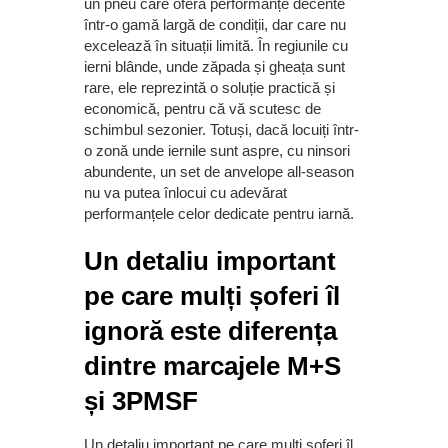
un pneu care oferă performanțe decente
într-o gamă largă de condiții, dar care nu
excelează în situații limită. În regiunile cu
ierni blânde, unde zăpada și gheața sunt
rare, ele reprezintă o soluție practică și
economică, pentru că vă scutesc de
schimbul sezonier. Totuși, dacă locuiți într-
o zonă unde iernile sunt aspre, cu ninsori
abundente, un set de anvelope all-season
nu va putea înlocui cu adevărat
performanțele celor dedicate pentru iarnă.
Un detaliu important
pe care mulți șoferi îl
ignoră este diferența
dintre marcajele M+S
și 3PMSF
Un detaliu important pe care mulți șoferi îl