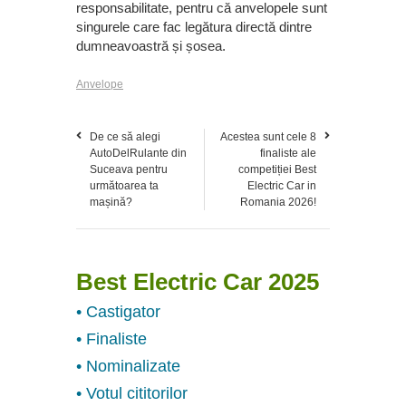
responsabilitate, pentru că anvelopele sunt
singurele care fac legătura directă dintre
dumneavoastră și șosea.
Anvelope
De ce să alegi
Acestea sunt cele 8
AutoDelRulante din
finaliste ale
Suceava pentru
competiției Best
următoarea ta
Electric Car in
mașină?
Romania 2026!
Best Electric Car 2025
• Castigator
• Finaliste
• Nominalizate
• Votul cititorilor