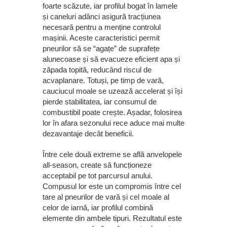
foarte scăzute, iar profilul bogat în lamele
și caneluri adânci asigură tracțiunea
necesară pentru a menține controlul
mașinii. Aceste caracteristici permit
pneurilor să se “agațe” de suprafețe
alunecoase și să evacueze eficient apa și
zăpada topită, reducând riscul de
acvaplanare. Totuși, pe timp de vară,
cauciucul moale se uzează accelerat și își
pierde stabilitatea, iar consumul de
combustibil poate crește. Așadar, folosirea
lor în afara sezonului rece aduce mai multe
dezavantaje decât beneficii.
Între cele două extreme se află anvelopele
all-season, create să funcționeze
acceptabil pe tot parcursul anului.
Compusul lor este un compromis între cel
tare al pneurilor de vară și cel moale al
celor de iarnă, iar profilul combină
elemente din ambele tipuri. Rezultatul este