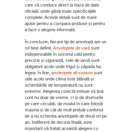
care vă conduce direct la baza de date
oficială, unde găsiți toate specificațiile
complete. Aceste detalii sunt de mare
ajutor pentru a compara produse și pentru
a face o alegere informată.
În concluzie, fiecare tip de anvelopă are un
rol bine definit.
Anvelopele de vară
sunt
indispensabile în sezonul cald pentru
precizie și siguranță, cele de iarnă sunt
obligatorii acolo unde frigul și zăpada fac
legea; în fine,
anvleopele all-season
sunt
utile acolo unde clima este blândă și
schimbările de temperatură nu sunt
extreme. Alegerea corectă trebuie să țină
cont nu doar de vreme, ci și de drumurile
pe care circulați, de modul în care folosiți
mașina și de cât de mult prețuiți confortul
de a nu schimba anvelopele de două ori pe
an. Indiferent de decizia finală, este
important să tratați această alegere cu