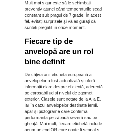
Mult mai sigur este să le schimbați
preventiv atunci când temperaturile scad
constant sub pragul de 7 grade. În acest
fel, evitați surprizele și vă asigurați că
sunteți pregătit în orice moment.
Fiecare tip de
anvelopă are un rol
bine definit
De câțiva ani, eticheta europeană a
anvelopelor a fost actualizată și oferă
informații clare despre eficiență, aderență
pe carosabil ud și nivelul de zgomot
exterior. Clasele sunt notate de la A la E,
iar în cazul anvelopelor destinate iernii,
apar și pictograme care confirmă
performanța pe zăpadă severă sau pe
gheață. Mai mult, fiecare etichetă include
acum un cod QR care poate fi scanat și