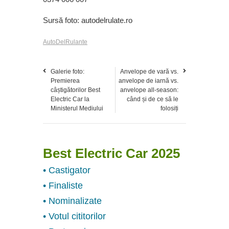
Sursă foto: autodelrulate.ro
AutoDelRulante
Galerie foto:
Anvelope de vară vs.
Premierea
anvelope de iarnă vs.
câștigătorilor Best
anvelope all-season:
Electric Car la
când și de ce să le
Ministerul Mediului
folosiți
Best Electric Car 2025
• Castigator
• Finaliste
• Nominalizate
• Votul cititorilor