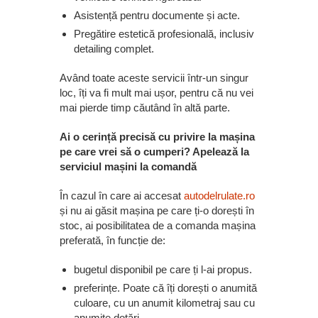
Asistență pentru documente și acte.
Pregătire estetică profesională, inclusiv
detailing complet.
Având toate aceste servicii într-un singur
loc, îți va fi mult mai ușor, pentru că nu vei
mai pierde timp căutând în altă parte.
Ai o cerință precisă cu privire la mașina
pe care vrei să o cumperi? Apelează la
serviciul mașini la comandă
În cazul în care ai accesat
autodelrulate.ro
și nu ai găsit mașina pe care ți-o dorești în
stoc, ai posibilitatea de a comanda mașina
preferată, în funcție de:
bugetul disponibil pe care ți l-ai propus.
preferințe. Poate că îți dorești o anumită
culoare, cu un anumit kilometraj sau cu
anumite dotări.