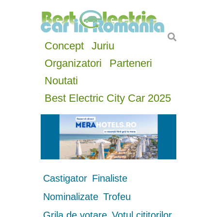
Concept
Juriu
Organizatori
Parteneri
Noutati
Best Electric City Car 2025
Castigator
Finaliste
Nominalizate
Trofeu
Grila de votare
Votul cititorilor