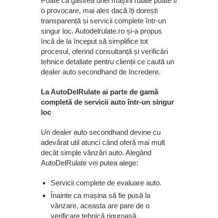
Poate că găsirea unei mașini rulate poate fi
o provocare, mai ales dacă îți dorești
transparență și servicii complete într-un
singur loc. Autodelrulate.ro și-a propus
încă de la început să simplifice tot
procesul, oferind consultanță și verificări
tehnice detaliate pentru clienții ce caută un
dealer auto secondhand de încredere.
La AutoDelRulate ai parte de gamă
completă de servicii auto într-un singur
loc
Un dealer auto secondhand devine cu
adevărat util atunci când oferă mai mult
decât simple vânzări auto. Alegând
AutoDelRulate vei putea alege:
Servicii complete de evaluare auto.
Înainte ca mașina să fie pusă la
vânzare, aceasta are pare de o
verificare tehnică riguroasă.