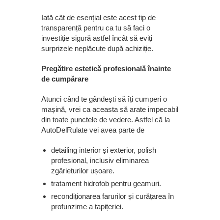
Iată cât de esențial este acest tip de
transparență pentru ca tu să faci o
investiție sigură astfel încât să eviți
surprizele neplăcute după achiziție.
Pregătire estetică profesională înainte
de cumpărare
Atunci când te gândești să îți cumperi o
mașină, vrei ca aceasta să arate impecabil
din toate punctele de vedere. Astfel că la
AutoDelRulate vei avea parte de
detailing interior și exterior, polish
profesional, inclusiv eliminarea
zgârieturilor ușoare.
tratament hidrofob pentru geamuri.
recondiționarea farurilor și curățarea în
profunzime a tapițeriei.