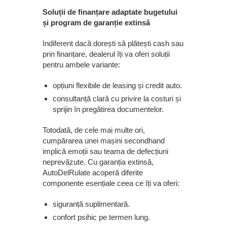
Soluții de finanțare adaptate bugetului
și program de garanție extinsă
Indiferent dacă dorești să plătești cash sau
prin finanțare, dealerul îți va oferi soluții
pentru ambele variante:
opțiuni flexibile de leasing și credit auto.
consultanță clară cu privire la costuri și
sprijin în pregătirea documentelor.
Totodată, de cele mai multe ori,
cumpărarea unei mașini secondhand
implică emoții sau teama de defecțiuni
neprevăzute. Cu garanția extinsă,
AutoDelRulate acoperă diferite
componente esențiale ceea ce îți va oferi:
siguranță suplimentară.
confort psihic pe termen lung.