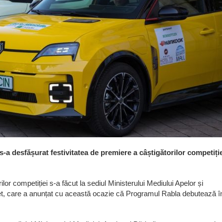
 s-a desfășurat festivitatea de premiere a câștigătorilor competiți
ilor competiției s-a făcut la sediul Ministerului Mediului Apelor și
het, care a anunțat cu această ocazie că Programul Rabla debutează î