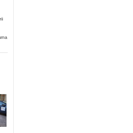
ii
Puma