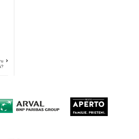
ru
ă?