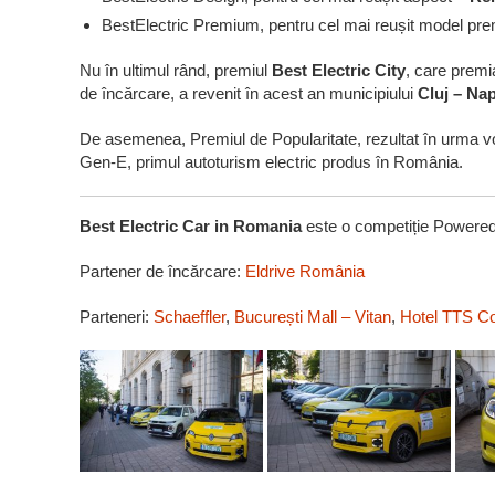
BestElectric Premium, pentru cel mai reușit model p
Nu în ultimul rând, premiul
Best Electric City
, care premi
de încărcare, a revenit în acest an municipiului
Cluj – Na
De asemenea, Premiul de Popularitate, rezultat în urma votu
Gen-E, primul autoturism electric produs în România.
Best Electric Car in Romania
este o competiție Powere
Partener de încărcare:
Eldrive România
Parteneri:
Schaeffler
,
București Mall – Vitan
,
Hotel TTS C