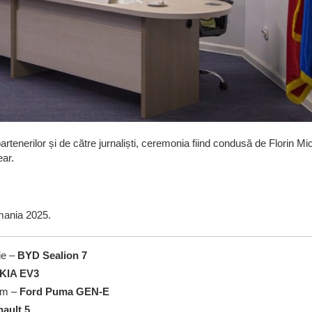
artenerilor și de către jurnaliști, ceremonia fiind condusă de Florin Mi
ear.
mania 2025.
ie –
BYD Sealion 7
KIA EV3
sum –
Ford Puma GEN-E
ault 5