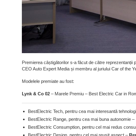
Premierea câștigătorilor s-a făcut de către reprezentanții p
CEO Auto Expert Media și membru al juriului Car of the Y
Modelele premiate au fost:
Lynk & Co 02
– Marele Premiu – Best Electric Car in Ro
BestElectric Tech, pentru cea mai interesantă tehnolog
BestElectric Range, pentru cea mai buna autonomie –
BestElectric Consumption, pentru cel mai redus con
BestElectric Design, pentru cel mai reușit aspect –
Ren