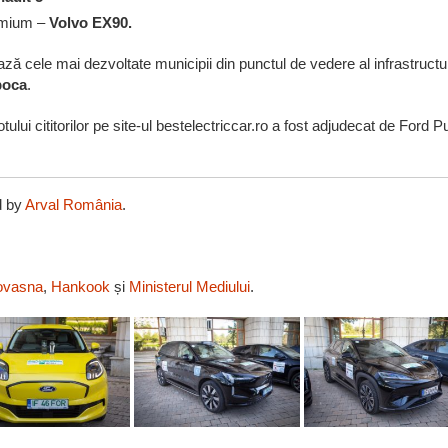
remium –
Volvo EX90.
ază cele mai dezvoltate municipii din punctul de vedere al infrastructur
poca
.
lui cititorilor pe site-ul bestelectriccar.ro a fost adjudecat de Ford 
d by
Arval România
.
ovasna
,
Hankook
și
Ministerul Mediului
.