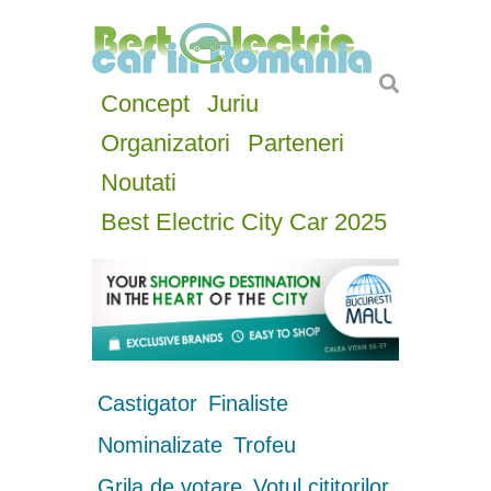
Concept
Juriu
Organizatori
Parteneri
Noutati
Best Electric City Car 2025
Castigator
Finaliste
Nominalizate
Trofeu
Grila de votare
Votul cititorilor