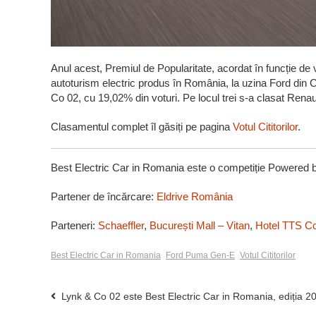
Anul acest, Premiul de Popularitate, acordat în funcție de
autoturism electric produs în România, la uzina Ford din
Co 02, cu 19,02% din voturi. Pe locul trei s-a clasat Renau
Clasamentul complet îl găsiți pe pagina
Votul Cititorilor
.
Best Electric Car in Romania este o competiție Powered 
Partener de încărcare:
Eldrive România
Parteneri:
Schaeffler
,
București Mall – Vitan
,
Hotel TTS C
Best Electric Car in Romania
Ford Puma Gen-E
Votul Cititorilor
Lynk & Co 02 este Best Electric Car in Romania, ediția 2