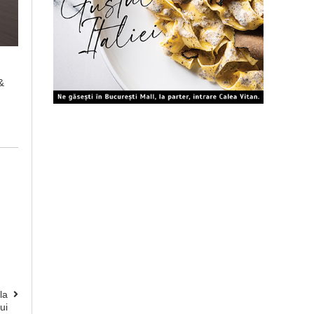
&
la
ui