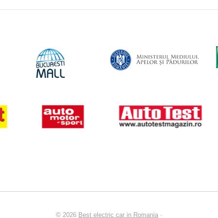
© 2026
Best electric car in Romania
·