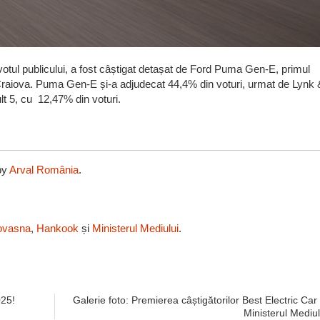
 votul publicului, a fost câștigat detașat de Ford Puma Gen-E, primul
 Craiova. Puma Gen-E și-a adjudecat 44,4% din voturi, urmat de Lynk 
lt 5, cu 12,47% din voturi.
by
Arval România
.
ovasna
,
Hankook
și
Ministerul Mediului
.
025!
Galerie foto: Premierea câștigătorilor Best Electric Car 
Ministerul Mediul