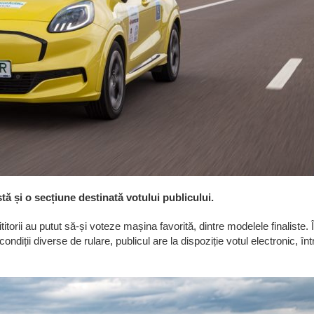
tă și o secțiune destinată votului publicului.
titorii au putut să-și voteze mașina favorită, dintre modelele finaliste. 
ondiții diverse de rulare, publicul are la dispoziție votul electronic, înt