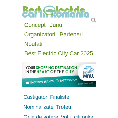
Concept
Juriu
Organizatori
Parteneri
Noutati
Best Electric City Car 2025
Castigator
Finaliste
Nominalizate
Trofeu
Grila de votare
Votul cititorilor