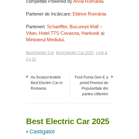
competiție Powered by
Arval România
.
Partener de încărcare:
Eldrive România
Parteneri:
Schaeffler
,
București Mall –
Vitan
,
Hotel TTS Covasna
,
Hankook
și
Ministerul Mediului
.
Best Electric Car
Best Electric Car 2025
Lynk &
Co 02
Au început testele
Ford Puma Gen-E a
Best Electric Car in
primit Premiul de
Romania
Popularitate din
partea cititorilor
Best Electric Car 2025
• Castigator