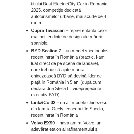
titlului Best ElectricCity Car in Romania
2025, competiție dedicată
autoturismelor urbane, mai scurte de 4
metri.
Cupra Tavascan
– reprezentanta celor
mai noi tendințe de design ale mărcii
spaniole.
BYD Sealion 7
– un model spectaculos
recent intrat în România (practic, l-am
luat direct de pe scena de lansare),
care trebuie să ajute marca
chinezească BYD să devină lider de
piață în România în 5 ani (după cum
declară dna Stella Li, vicepreședinte
executiv BYD)
Link&Co 02
– un alt modele chinezesc,
din familia Geely, conceput în Suedia,
recent intrat în România
Volvo EX90
– nava amiral Volvo, un
adevărat etalon al rafinamentului și