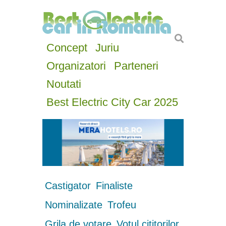
Concept
Juriu
Organizatori
Parteneri
Noutati
Best Electric City Car 2025
Castigator
Finaliste
Nominalizate
Trofeu
Grila de votare
Votul cititorilor