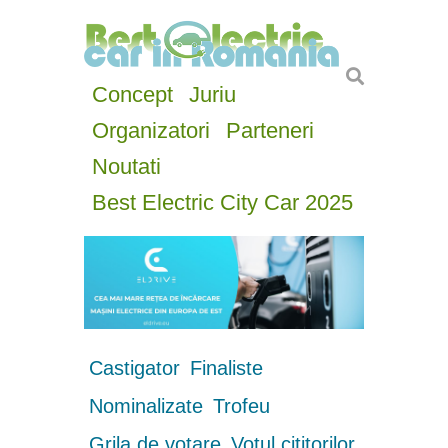
Concept
Juriu
Organizatori
Parteneri
Noutati
Best Electric City Car 2025
Castigator
Finaliste
Nominalizate
Trofeu
Grila de votare
Votul cititorilor