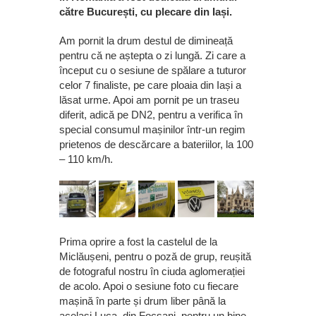
către București, cu plecare din Iași.
Am pornit la drum destul de dimineață
pentru că ne aștepta o zi lungă. Zi care a
început cu o sesiune de spălare a tuturor
celor 7 finaliste, pe care ploaia din Iași a
lăsat urme. Apoi am pornit pe un traseu
diferit, adică pe DN2, pentru a verifica în
special consumul mașinilor într-un regim
prietenos de descărcare a bateriilor, la 100
– 110 km/h.
Prima oprire a fost la castelul de la
Miclăușeni, pentru o poză de grup, reușită
de fotograful nostru în ciuda aglomerației
de acolo. Apoi o sesiune foto cu fiecare
mașină în parte și drum liber până la
același Luca, din Focșani, pentru un bine-