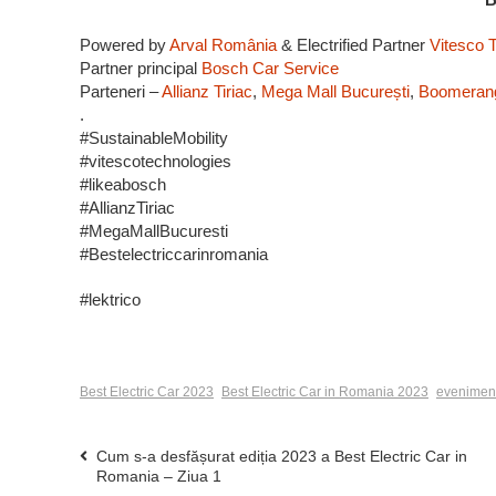
Powered by
Arval România
& Electrified Partner
Vitesco 
Partner principal
Bosch Car Service
Parteneri –
Allianz Tiriac
,
Mega Mall București
,
Boomeran
.
#SustainableMobility
#vitescotechnologies
#likeabosch
#AllianzTiriac
#MegaMallBucuresti
#Bestelectriccarinromania
#lektrico
Best Electric Car 2023
Best Electric Car in Romania 2023
eveniment
Cum s-a desfășurat ediția 2023 a Best Electric Car in
Romania – Ziua 1