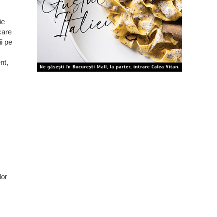
ie
care
ii pe
nt,
lor