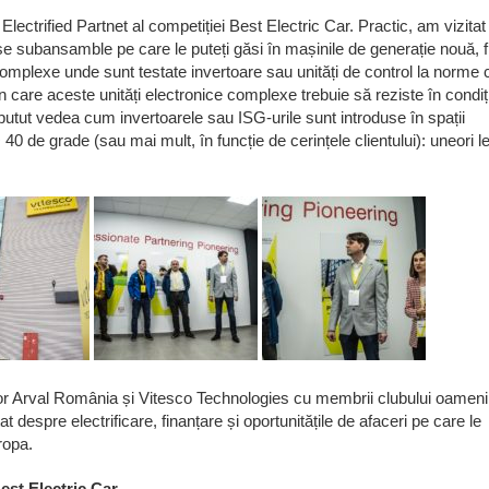
lectrified Partnet al competiției Best Electric Car. Practic, am vizitat
e subansamble pe care le puteți găsi în mașinile de generație nouă, f
i complexe unde sunt testate invertoare sau unități de control la norme 
în care aceste unități electronice complexe trebuie să reziste în condiț
putut vedea cum invertoarele sau ISG-urile sunt introduse în spații
40 de grade (sau mai mult, în funcție de cerințele clientului): uneori le
nților Arval România și Vitesco Technologies cu membrii clubului oameni
at despre electrificare, finanțare și oportunitățile de afaceri pe care le
ropa.
est Electric Car