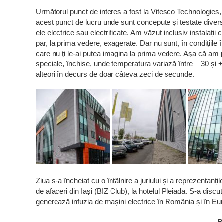
Următorul punct de interes a fost la Vitesco Technologies, E
acest punct de lucru unde sunt concepute și testate divers
ele electrice sau electrificate. Am văzut inclusiv instalați
par, la prima vedere, exagerate. Dar nu sunt, în condițiile 
care nu ți le-ai putea imagina la prima vedere. Așa că am 
speciale, închise, unde temperatura variază între – 30 și + 
alteori în decurs de doar câteva zeci de secunde.
Ziua s-a încheiat cu o întâlnire a juriului și a reprezenta
de afaceri din Iași (BIZ Club), la hotelul Pleiada. S-a discut
generează infuzia de mașini electrice în România și în Eu
B