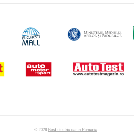
© 2026
Best electric car in Romania
·