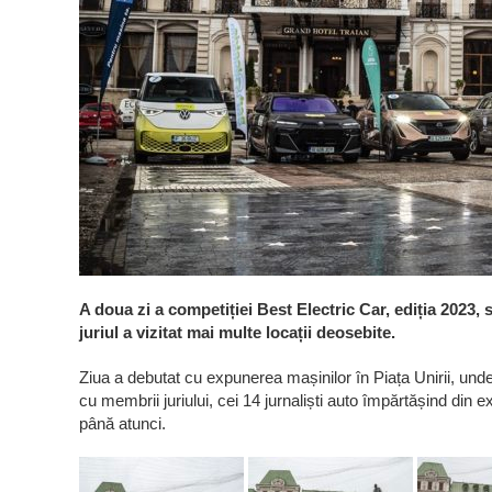
A doua zi a competiției Best Electric Car, ediția 2023, s
juriul a vizitat mai multe locații deosebite.
Ziua a debutat cu expunerea mașinilor în Piața Unirii, unde,
cu membrii juriului, cei 14 jurnaliști auto împărtășind din
până atunci.