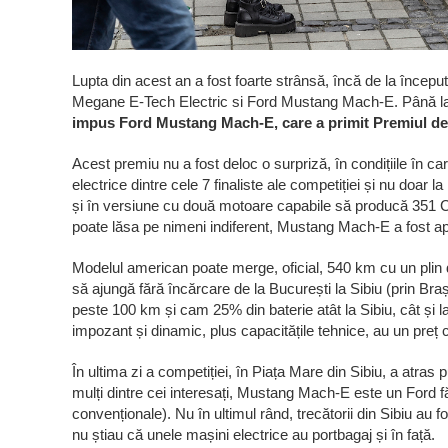
Lupta din acest an a fost foarte strânsă, încă de la încep
Megane E-Tech Electric si Ford Mustang Mach-E. Până la fi
impus Ford Mustang Mach-E, care a primit Premiul de
Acest premiu nu a fost deloc o surpriză, în condițiile în
electrice dintre cele 7 finaliste ale competiției și nu doar l
și în versiune cu două motoare capabile să producă 351
poate lăsa pe nimeni indiferent, Mustang Mach-E a fost apre
Modelul american poate merge, oficial, 540 km cu un plin d
să ajungă fără încărcare de la București la Sibiu (prin Braș
peste 100 km și cam 25% din baterie atât la Sibiu, cât și la
impozant și dinamic, plus capacitățile tehnice, au un preț c
În ultima zi a competiției, în Piața Mare din Sibiu, a atras 
mulți dintre cei interesați, Mustang Mach-E este un Ford f
convenționale). Nu în ultimul rând, trecătorii din Sibiu au fos
nu știau că unele mașini electrice au portbagaj și în față.