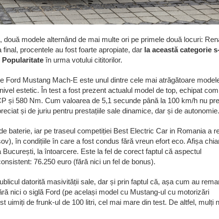
ut, două modele alternând de mai multe ori pe primele două locuri: Ren
nal, procentele au fost foarte apropiate, dar
la această categorie s
 Popularitate
în urma votului cititorilor.
 care Ford Mustang Mach-E este unul dintre cele mai atrăgătoare model
a nivel estetic. În test a fost prezent actualul model de top, echipat com
 CP și 580 Nm. Cum valoarea de 5,1 secunde până la 100 km/h nu pr
ciat și de juriu pentru prestațiile sale dinamice, dar și de autonomie
e baterie, iar pe traseul competiției Best Electric Car in Romania a re
ov), în condițiile în care a fost condus fără vreun efort eco. Afișa chia
 București, la întoarcere. Este la fel de corect faptul că aspectul
onsistent: 76.250 euro (fără nici un fel de bonus).
publicul datorită masivității sale, dar și prin faptul că, așa cum au rema
ără nici o siglă Ford (pe același model cu Mustang-ul cu motorizări
t uimiți de frunk-ul de 100 litri, cel mai mare din test. De altfel, mulți n