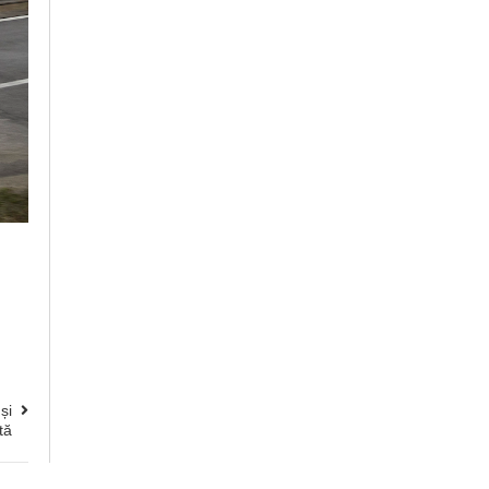
și
tă