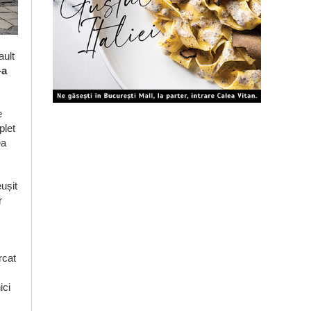
ault
-a
e
plet
ea
.
ușit
r
rcat
ici