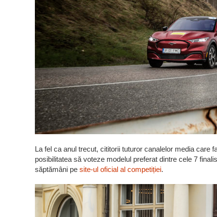
La fel ca anul trecut, cititorii tuturor canalelor media care
posibilitatea să voteze modelul preferat dintre cele 7 finali
săptămâni pe
site-ul oficial al competiției
.