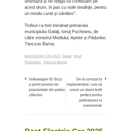
onorează şi ne obligă să continuăm pe
acest drum, în pas cu noile tendinţe, pentru
un mediu curat şi sănătos
”.
Trofeul i-a fost înmânat primarului
municipiului Galaţi, Ionuţ Pucheanu, de
către ministrul Mediului, Apelor și Pădurilor,
Tánczos Barna.
Best Electric City 2023
Galați
Ionuț
Pucheanu
Tánczos Barna
Volkswagen ID. Buzz
De la concept la
a primit premiul de
implementare: cum să
popularitate din partea
creezi un stand textil
cititorilor
perfect pentru
participarea la
evenimente