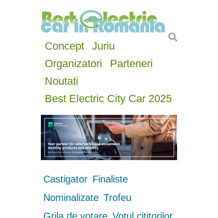
Concept
Juriu
Organizatori
Parteneri
Noutati
Best Electric City Car 2025
Castigator
Finaliste
Nominalizate
Trofeu
Grila de votare
Votul cititorilor