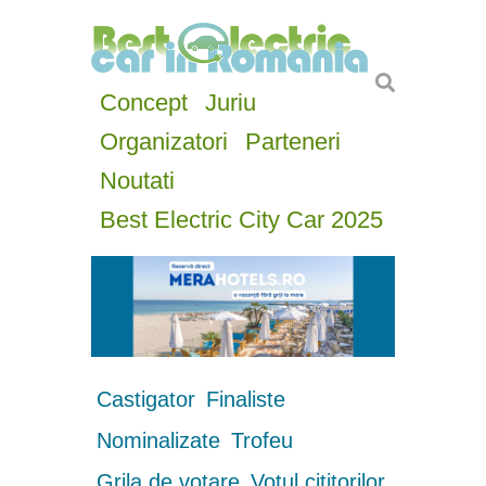
Concept
Juriu
Organizatori
Parteneri
Noutati
Best Electric City Car 2025
Castigator
Finaliste
Nominalizate
Trofeu
Grila de votare
Votul cititorilor