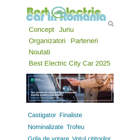
Concept
Juriu
Organizatori
Parteneri
Noutati
Best Electric City Car 2025
Castigator
Finaliste
Nominalizate
Trofeu
Grila de votare
Votul cititorilor