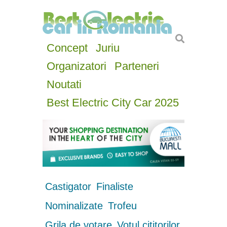
Concept
Juriu
Organizatori
Parteneri
Noutati
Best Electric City Car 2025
Castigator
Finaliste
Nominalizate
Trofeu
Grila de votare
Votul cititorilor