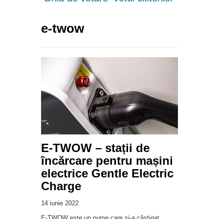
e-twow
E-TWOW – stații de
încărcare pentru mașini
electrice Gentle Electric
Charge
14 iunie 2022
E-TWOW este un nume care și-a câștigat