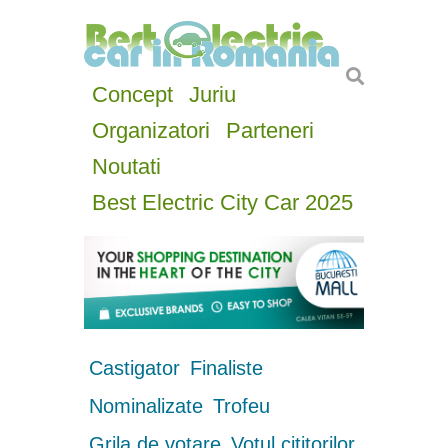
Concept
Juriu
Organizatori
Parteneri
Noutati
Best Electric City Car 2025
Castigator
Finaliste
Nominalizate
Trofeu
Grila de votare
Votul cititorilor