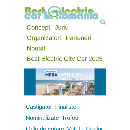
Concept
Juriu
Organizatori
Parteneri
Noutati
Best Electric City Car 2025
Castigator
Finaliste
Nominalizate
Trofeu
Grila de votare
Votul cititorilor