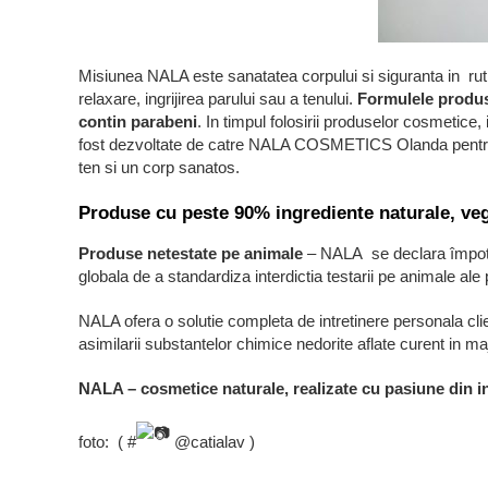
Misiunea NALA este sanatatea corpului si siguranta in ruti
relaxare, ingrijirea parului sau a tenului.
Formulele produs
contin parabeni
. In timpul folosirii produselor cosmetic
fost dezvoltate de catre NALA COSMETICS Olanda pentru a 
ten si un corp sanatos.
Produse cu peste 90% ingrediente naturale, ve
Produse netestate pe animale
– NALA se declara împotri
globala de a standardiza interdictia testarii pe animale a
NALA ofera o solutie completa de intretinere personala clie
asimilarii substantelor chimice nedorite aflate curent in m
NALA – cosmetice naturale, realizate cu pasiune din i
foto: ⁠ ( #
@catialav )