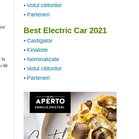
• Votul cititorilor
• Parteneri
ese
Best Electric Car 2021
• Castigator
• Finaliste
 la
• Nominalizate
u de
• Votul cititorilor
• Parteneri