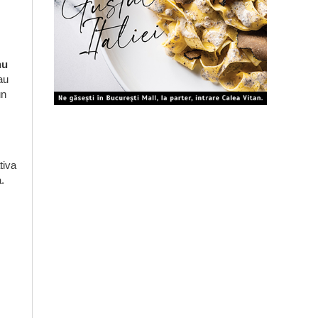
nu
au
un
tiva
.