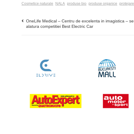
Cosmetice naturale
NALA
produse bio
produse organice
protejar
OneLife Medical – Centru de excelenta in imagistica – se
alatura competitiei Best Electric Car