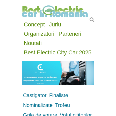
Concept
Juriu
Organizatori
Parteneri
Noutati
Best Electric City Car 2025
Castigator
Finaliste
Nominalizate
Trofeu
Grila de votare
Votul cititorilor