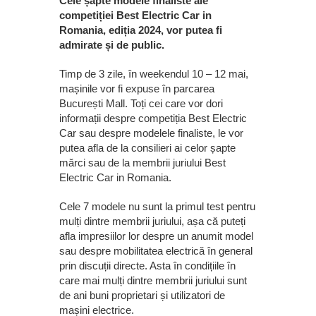
Cele șapte modele finaliste ale
competiției Best Electric Car in
Romania, ediția 2024, vor putea fi
admirate și de public.
Timp de 3 zile, în weekendul 10 – 12 mai,
mașinile vor fi expuse în parcarea
București Mall. Toți cei care vor dori
informații despre competiția Best Electric
Car sau despre modelele finaliste, le vor
putea afla de la consilieri ai celor șapte
mărci sau de la membrii juriului Best
Electric Car in Romania.
Cele 7 modele nu sunt la primul test pentru
mulți dintre membrii juriului, așa că puteți
afla impresiilor lor despre un anumit model
sau despre mobilitatea electrică în general
prin discuții directe. Asta în condițiile în
care mai mulți dintre membrii juriului sunt
de ani buni proprietari și utilizatori de
mașini electrice.