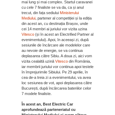
mai lung și mai complex. Startul caravanei
cu cele 7 finaliste se va da, ca și anul
trecut, din fața sediului
Ministerului
Mediului
, partener al competiției și la ediția
din acest an, cu destinația Brașov, unde
cei 14 membri ai juriului vor vizita uzina
Vitesco
(și în acest an Electrified Partner al
evenimentului). Apoi, în aceeași zi, după
sesiunile de încărcare ale modelelor care
au nevoie de energie, se va continua
deplasarea către Sibiu. A doua zi, aici vom
vizita cealaltă uzină
Vitesco
din România,
iar membrii juriului vor continua apoi testele
în împrejurimile Sibiului. Pe 29 aprilie, în
cea de-a treia zi a evenimentului, va avea
loc sesiunea de vot, apoi deplasarea către
București, după încărcarea bateriilor celor
7 modele finaliste.
În acest an, Best Electric Car
aprofundează parteneriatul cu
Ministerului Mediului și avem câteva