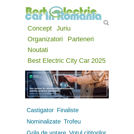
Concept
Juriu
Organizatori
Parteneri
Noutati
Best Electric City Car 2025
Castigator
Finaliste
Nominalizate
Trofeu
Grila de votare
Votul cititorilor