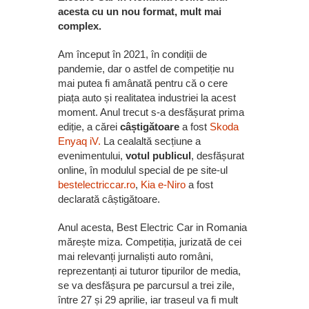
acesta cu un nou format, mult mai
complex.
Am început în 2021, în condiții de
pandemie, dar o astfel de competiție nu
mai putea fi amânată pentru că o cere
piața auto și realitatea industriei la acest
moment. Anul trecut s-a desfășurat prima
ediție, a cărei
câștigătoare
a fost
Skoda
Enyaq iV.
La cealaltă secțiune a
evenimentului,
votul publicul
, desfășurat
online, în modulul special de pe site-ul
bestelectriccar.ro
,
Kia e-Niro
a fost
declarată câștigătoare.
Anul acesta, Best Electric Car in Romania
mărește miza. Competiția, jurizată de cei
mai relevanți jurnaliști auto români,
reprezentanți ai tuturor tipurilor de media,
se va desfășura pe parcursul a trei zile,
între 27 și 29 aprilie, iar traseul va fi mult