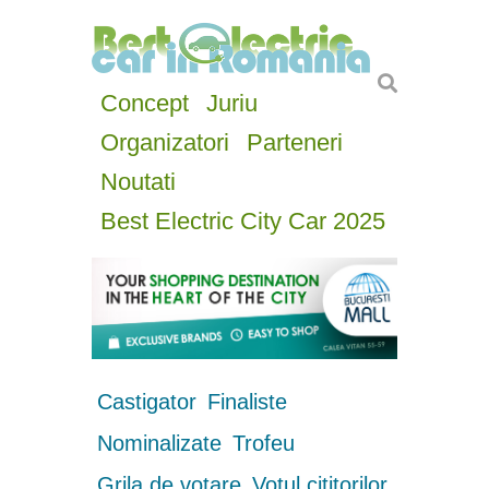
Concept
Juriu
Organizatori
Parteneri
Noutati
Best Electric City Car 2025
Castigator
Finaliste
Nominalizate
Trofeu
Grila de votare
Votul cititorilor