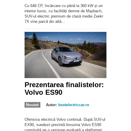
Cu 646 CP, încărcare cu până la 360 kW și un
interior luxos, cu facilități demne de Maybach,
SUV-ul electric premium de clasă medie Zeekr
7X vine parcă din altă…
Prezentarea finalistelor:
Volvo ES90
Noutati
Autor:
bestelectriccar.ro
Ofensiva electrică Volvo continuă. După SUV-ul
EX90, suedezii prezintă limuzina Volvo ES90
construită pe o versiune evoluată a platformei