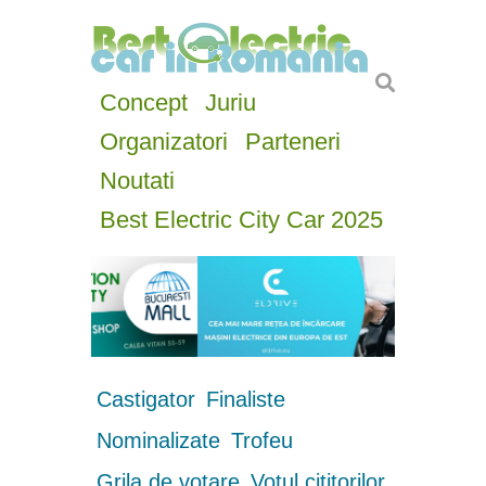
Concept
Juriu
Organizatori
Parteneri
Noutati
Best Electric City Car 2025
Castigator
Finaliste
Nominalizate
Trofeu
Grila de votare
Votul cititorilor