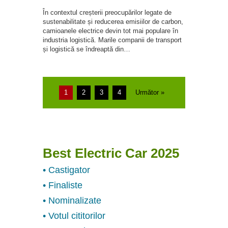
În contextul creșterii preocupărilor legate de
sustenabilitate și reducerea emisiilor de carbon,
camioanele electrice devin tot mai populare în
industria logistică. Marile companii de transport
și logistică se îndreaptă din…
1
2
3
4
Următor »
Best Electric Car 2025
• Castigator
• Finaliste
• Nominalizate
• Votul cititorilor